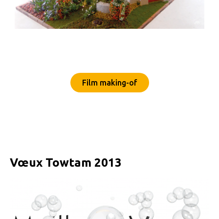
Film making-of
Vœux Towtam 2013