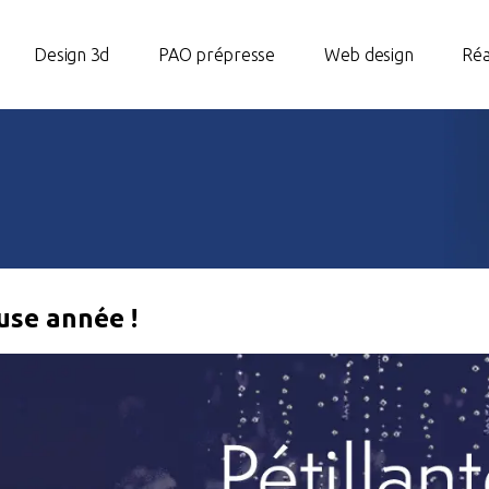
Design 3d
PAO prépresse
Web design
Réa
use année !