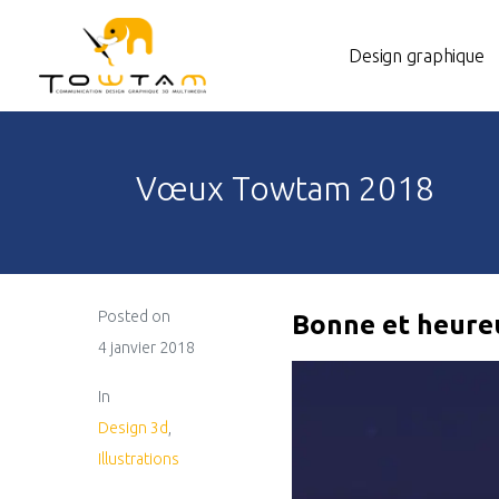
Design graphique
Vœux Towtam 2018
Posted on
Bonne et heure
4 janvier 2018
In
Design 3d
,
Illustrations