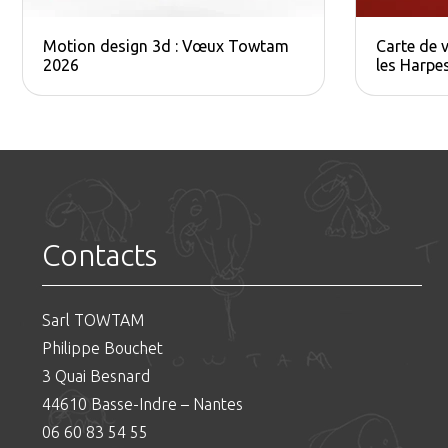
Motion design 3d : Vœux Towtam
Carte de 
2026
les Harp
Contacts
Sarl TOWTAM
Philippe Bouchet
3 Quai Besnard
44610 Basse-Indre – Nantes
06 60 83 54 55