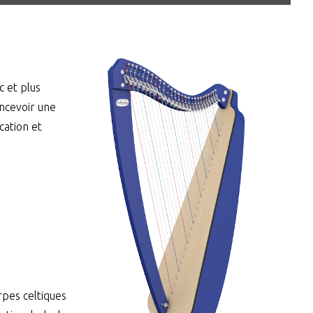
c et plus
oncevoir une
cation et
rpes celtiques