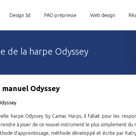
Design 3d
PAO prépresse
Web design
Réa
e de la harpe Odyssey
u manuel Odyssey
Odyssey
uvelle harpe Odyssey by Camac Harps, il fallait pour les resp
endre à jouer de ce nouvel instrument le plus simplement du mo
hode d’apprentissage, méthode développé et écrite par Katryna