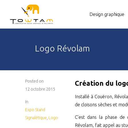
Design graphique
Logo Révolam
Posted on
Création du log
12 octobre 2015
Installé à Couëron, Révola
In
de cloisons sèches et modu
Expo Stand
C’est dans la phase de 
Signalétique
,
Logo
Révolam, fait appel au st