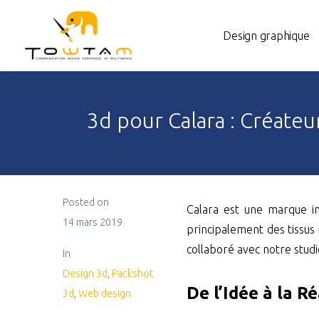
Design graphique
3d pour Calara : Créate
Posted on
Calara est une marque inn
14 mars 2019
principalement des tissus 
collaboré avec notre studio
In
Design 3d
,
Packshot
De l’Idée à la R
3d
,
Web design